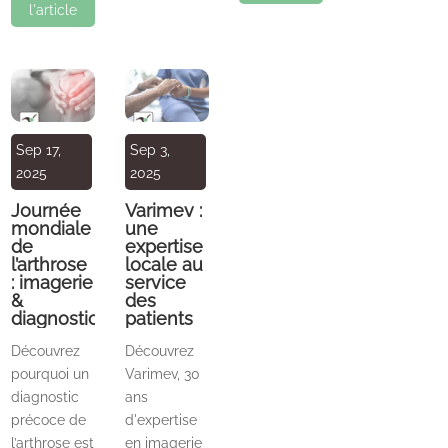
l'article
Sep 17,
Sep 3,
2025
2025
Journée
Varimev :
mondiale
une
de
expertise
l’arthrose
locale au
: imagerie
service
&
des
diagnostic
patients
Découvrez
Découvrez
pourquoi un
Varimev, 30
diagnostic
ans
précoce de
d'expertise
l’arthrose est
en imagerie