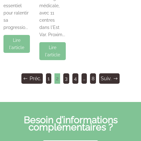
essentiel
médicale,
pour ralentir
avec 11
sa
centres
progressio...
dans l'Est
Var. Proxim...
Lire
Lire
l'article
l'article
Préc.
1
2
3
4
…
8
Suiv.
Besoin d’informations
complémentaires ?