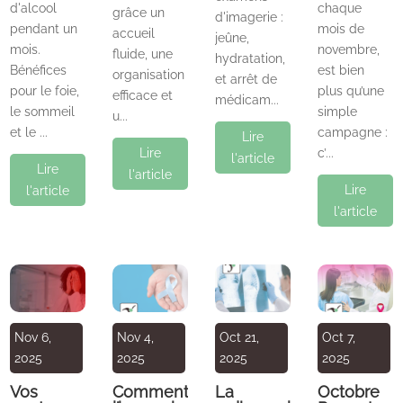
d'alcool
chaque
grâce un
d'imagerie :
pendant un
mois de
accueil
jeûne,
mois.
novembre,
fluide, une
hydratation,
Bénéfices
est bien
organisation
et arrêt de
pour le foie,
plus qu’une
efficace et
médicam...
le sommeil
simple
u...
et le ...
campagne :
Lire
Lire
c’...
l'article
Lire
l'article
Lire
l'article
l'article
Nov 6,
Nov 4,
Oct 21,
Oct 7,
2025
2025
2025
2025
Vos
Comment
La
Octobre