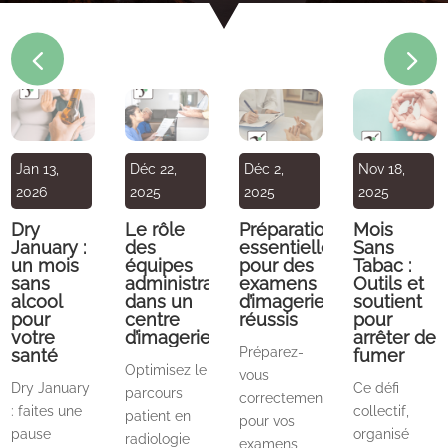
s crises
 TDAH
Jan 13,
Déc 22,
Déc 2,
Nov 18,
2026
2025
2025
2025
Dry
Le rôle
Préparation
Mois
January :
des
essentielle
Sans
un mois
équipes
pour des
Tabac :
pilepsie
sans
administratives
examens
Outils et
alcool
dans un
d’imagerie
soutient
pour
centre
réussis
pour
votre
d’imagerie
arrêter de
Préparez-
santé
fumer
Optimisez le
vous
Dry January
Ce défi
parcours
correctement
: faites une
collectif,
patient en
pour vos
pause
organisé
radiologie
examens