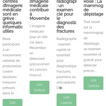
centres
l’imagerie
radiographie
Rose : La
d’imagerie
médicale
: un
mammogra
médicale
contribue
examen
de
sont en
à
clé pour
dépistage
grève :
Movember
le
Tout savoir
quelques
diagnostic
L'imagerie
informations
des
sur la
utiles
fractures
médicale
mammograph
joue un rôle
de
Nous
Radiographie
clé dans
dépistage,
participons
: examen
Movember,
un examen
à un
rapide et
en
essentiel et
mouvement
essentiel
détectant
gratuit pour
national de
pour
précocement
détecter
protestation
diagnostiquer
les cancers
précoc...
contre
fractures,
mascul...
plusieurs
poumons ou
Lire
mesures
articulations.
Lire
l'article
prévues
D�...
l'article
dans le ...
Lire
Lire
l'article