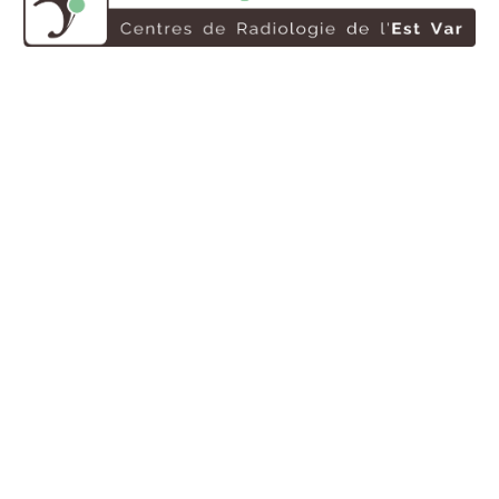
Le groupe Varimev est un ensemble de centres d’imagerie
médicale dans le Var créé en 1986.
Nous réalisons vos examens de radiologie, IRM, scanner,
radiographie dentaire, mammographie, échographie et plus
encore.
Informations
Contactez-nous
Infos pratiques
L’équipe Varimev
Le groupe
Le réseau VIDI
Les centres Varimev
Rendez-vous et résultats