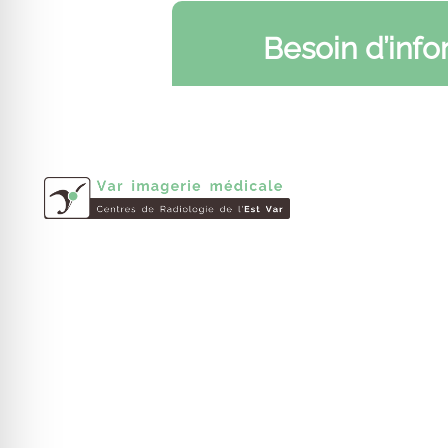
Besoin d’inf
Informat
Contactez-
Infos pratiq
L’équipe Va
Le groupe Varimev est un ensemble de
Le groupe
centres d’imagerie médicale dans le Var
créé en 1986.
Le réseau V
Nous réalisons vos examens de
Les centres
radiologie, IRM, scanner, radiographie
Rendez-vous
dentaire, mammographie, échographie
et plus encore.