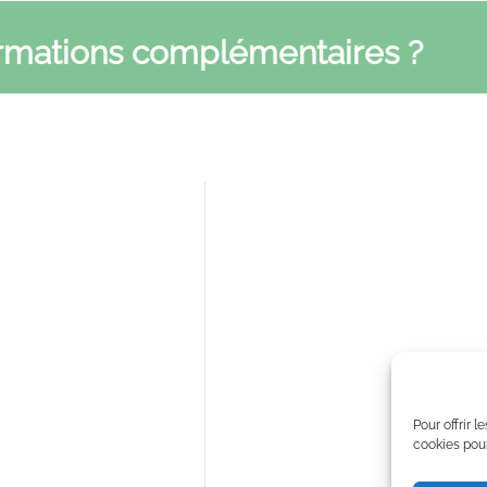
ormations complémentaires ?
ions
Infos pratiques
nous
Mentions légales
ues
Politique de confidentialié
rimev
IDI
 Varimev
 et résultats
Pour offrir 
cookies pour