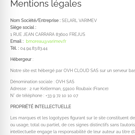
Mentions légales
 anti-crise
Nom Société/Entreprise :
SELARL VARIMEV
 adapté au TDAH
Siège social :
1 RUE JEAN CARRARA 83600 FREJUS
Email :
bmoreau@varimev.fr
 cécité
Tél. :
04.94.83.83.44
Hébergeur
:
sécurisé épilepsie
Notre site est hébergé par OVH CLOUD SAS sur un serveur bas
Dénomination sociale : OVH SAS
Adresse : 2 rue Kellerman, 59100 Roubaix (France)
N° de téléphone : +33 9 72 10 10 07
PROPRIÉTÉ INTELLECTUELLE
Les marques et les logotypes figurant sur le site constituent de
ou usage, total ou partiel, de ces signes distinctifs sans l’autor
intellectuelle engage la responsabilité de leur auteur au titre 