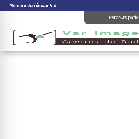
Membre du réseau Vidi
Parcours patie
 malvoyant