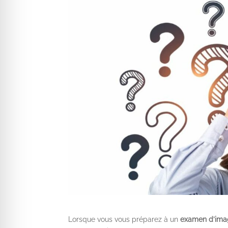
 anti-crise
 adapté au TDAH
 cécité
sécurisé épilepsie
Lorsque vous vous préparez à un
examen d’ima