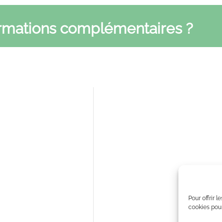
ormations complémentaires ?
ions
Infos pratiques
nous
Mentions légales
ues
Politique de confidentialié
rimev
IDI
 Varimev
 et résultats
Pour offrir 
cookies pour