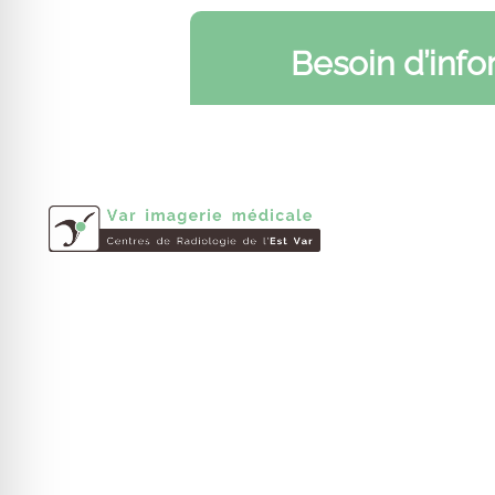
Besoin d’inf
Informat
Contactez-
Infos pratiq
L’équipe Va
Le groupe Varimev est un ensemble de
Le groupe
centres d’imagerie médicale dans le Var
créé en 1986.
Le réseau V
Nous réalisons vos examens de
Les centres
radiologie, IRM, scanner, radiographie
Rendez-vous
dentaire, mammographie, échographie
et plus encore.