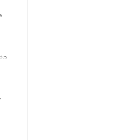
e
 des
,