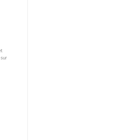
et
 sur