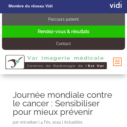
Membre du réseau Vidi
Parcours patient
Rendez-vous & résultats
Contact
b
Journée mondiale contre
le cancer : Sensibiliser
pour mieux prévenir
s
par
ericwikan
|
4 Fév, 2024
|
Actualités